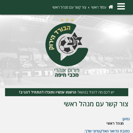
×
עמוד ראשי
צור קשר עם מנהל ראשי
ה
ת
ח
ב
ר
ו
ת
יש לכם מה להגיד בנושא?
הרשמו עכשיו ותוכלו להתחיל להגיב!
ה
צור קשר עם מנהל ראשי
ר
ש
נמען:
מנהל ראשי
מ
כתובת הדואר האלקטרוני שלך: