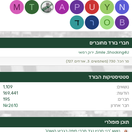
M
T
A
P
U
Y
N
B
O
ר
ד
חברי בורד מחוברים
Shocking4U
Smile
ירוק רפואי
סך הכל: 730 (משתמשים: 3, אורחים: 727)
סטטיסטיקות הבורד
נושאים
1,109
הודעות
169,441
חברים
195
חבר אחרון
Nir2610
תוכן פופולרי
נושא 'בני סכנין נגד מכבי חיפה בגביע השוקו'