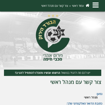
×
עמוד ראשי
צור קשר עם מנהל ראשי
ה
ת
ח
ב
ר
ו
ת
יש לכם מה להגיד בנושא?
הרשמו עכשיו ותוכלו להתחיל להגיב!
ה
צור קשר עם מנהל ראשי
ר
ש
נמען:
מנהל ראשי
מ
כתובת הדואר האלקטרוני שלך: