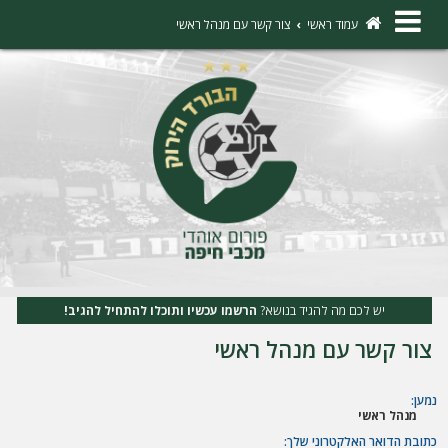
×
עמוד ראשי
צור קשר עם מנהל ראשי
ה
ת
ח
ב
ר
ו
ת
יש לכם מה להגיד בנושא?
הרשמו עכשיו ותוכלו להתחיל להגיב!
ה
צור קשר עם מנהל ראשי
ר
ש
נמען:
מנהל ראשי
מ
כתובת הדואר האלקטרוני שלך: