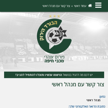
×
עמוד ראשי
צור קשר עם מנהל ראשי
ה
ת
ח
ב
ר
ו
ת
יש לכם מה להגיד בנושא?
הרשמו עכשיו ותוכלו להתחיל להגיב!
ה
צור קשר עם מנהל ראשי
ר
ש
נמען:
מנהל ראשי
מ
כתובת הדואר האלקטרוני שלך: