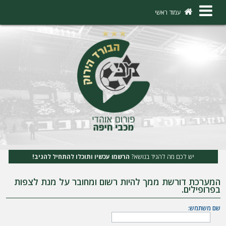
×
עמוד ראשי
ה
ת
ח
ב
ר
ו
ת
יש לכם מה להגיד בנושא?
הרשמו עכשיו ותוכלו להתחיל להגיב!
ה
המערכת דורשת ממך להיות רשום ומחובר על מנת לצפות
ר
בפרופילים.
ש
שם משתמש:
מ