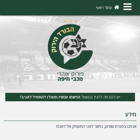
×
עמוד ראשי
ה
ת
ח
ב
ר
ו
ת
יש לכם מה להגיד בנושא?
הרשמו עכשיו ותוכלו להתחיל להגיב!
ה
מידע
ר
ש
אנחנו בפגרת שזרוע, נחזור לפני המשחק אל דאגה!
מ