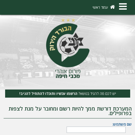
×
עמוד ראשי
ה
ת
ח
ב
ר
ו
ת
יש לכם מה להגיד בנושא?
הרשמו עכשיו ותוכלו להתחיל להגיב!
ה
המערכת דורשת ממך להיות רשום ומחובר על מנת לצפות
ר
בפרופילים.
ש
שם משתמש:
מ