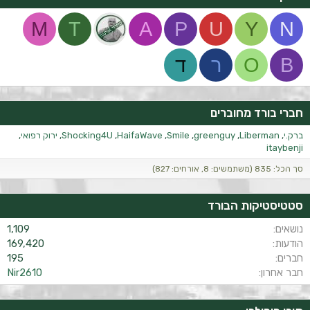
M
T
A
P
U
Y
N
B
O
ר
ד
חברי בורד מחוברים
ברק.י
Liberman
greenguy
Smile
HaifaWave
Shocking4U
ירוק רפואי
itaybenji
סך הכל: 835 (משתמשים: 8, אורחים: 827)
סטטיסטיקות הבורד
נושאים
1,109
הודעות
169,420
חברים
195
חבר אחרון
Nir2610