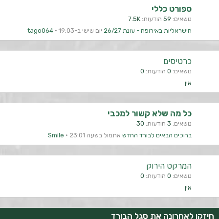
ספורט כללי
נושאים
59
הודעות
7.5K
הישראליות באירופה - עונת 26/27
יום שישי ב-19:03
tago064
כרטיסים
נושאים
0
הודעות
0
אין
כל מה שלא קשור למכבי
נושאים
3
הודעות
30
ברוכים הבאים לבורד החדש
אתמול בשעה 23:01
Smile
המרקט הירוק
נושאים
0
הודעות
0
אין
חיזקו לאחרונה את סגל הבורד