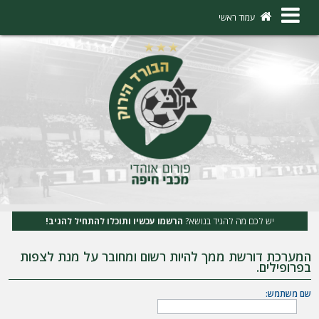
×
עמוד ראשי
ה
ת
ח
ב
ר
ו
ת
יש לכם מה להגיד בנושא?
הרשמו עכשיו ותוכלו להתחיל להגיב!
ה
המערכת דורשת ממך להיות רשום ומחובר על מנת לצפות
ר
בפרופילים.
ש
שם משתמש:
מ