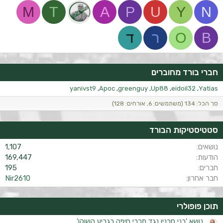
M
T
A
P
U
Y
N
B
O
ר
ד
חברי בורד מחוברים
yanivst9
Apoc
greenguy
Up88
eidoil32
Yatias
סך הכל: 134 (משתמשים: 6, אורחים: 128)
סטטיסטיקות הבורד
נושאים
1,107
הודעות
169,447
חברים
195
חבר אחרון
Nir2610
תוכן פופולרי
נושא 'בני סכנין נגד מכבי חיפה בגביע השוקו'