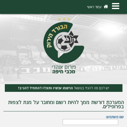
×
עמוד ראשי
ה
ת
ח
ב
ר
ו
ת
יש לכם מה להגיד בנושא?
הרשמו עכשיו ותוכלו להתחיל להגיב!
ה
המערכת דורשת ממך להיות רשום ומחובר על מנת לצפות
ר
בפרופילים.
ש
שם משתמש:
מ