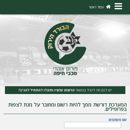
×
עמוד ראשי
ה
ת
ח
ב
ר
ו
ת
יש לכם מה להגיד בנושא?
הרשמו עכשיו ותוכלו להתחיל להגיב!
ה
המערכת דורשת ממך להיות רשום ומחובר על מנת לצפות
ר
בפרופילים.
ש
שם משתמש:
מ