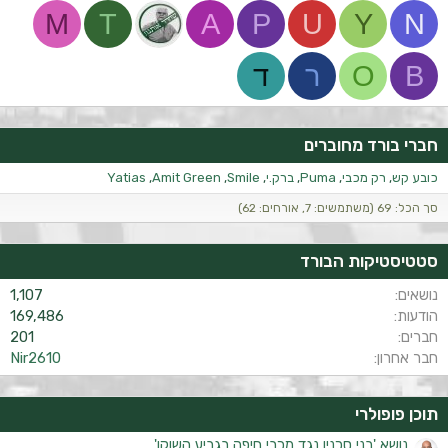
M
T
A
P
U
Y
N
B
O
ר
ד
חברי בורד מחוברים
כובע קש
רק מכבי
Puma
ברק.י
Smile
Amit Green
Yatias
סך הכל: 69 (משתמשים: 7, אורחים: 62)
סטטיסטיקות הבורד
נושאים
1,107
הודעות
169,486
חברים
201
חבר אחרון
Nir2610
תוכן פופולרי
נושא 'בני סכנין נגד מכבי חיפה בגביע השוקו'