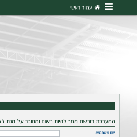
×
עמוד ראשי
ה
ת
ח
ב
ר
ו
ת
ה
ר
ש
המערכת דורשת ממך להיות רשום ומחובר על מנת לצפ
מ
שם משתמש: