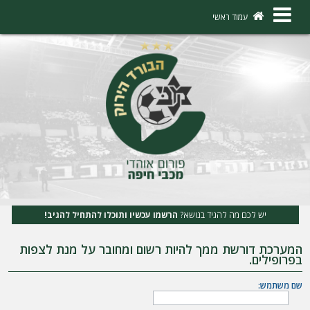
×
עמוד ראשי
ה
ת
ח
ב
ר
ו
ת
יש לכם מה להגיד בנושא?
הרשמו עכשיו ותוכלו להתחיל להגיב!
ה
המערכת דורשת ממך להיות רשום ומחובר על מנת לצפות
ר
בפרופילים.
ש
שם משתמש:
מ