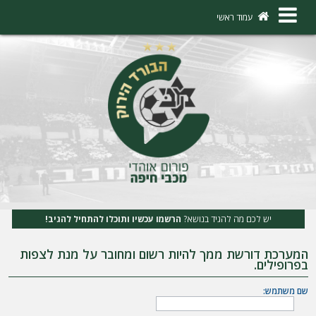
×
עמוד ראשי
ה
ת
ח
ב
ר
ו
ת
יש לכם מה להגיד בנושא?
הרשמו עכשיו ותוכלו להתחיל להגיב!
ה
המערכת דורשת ממך להיות רשום ומחובר על מנת לצפות
ר
בפרופילים.
ש
שם משתמש:
מ