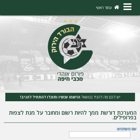
×
עמוד ראשי
ה
ת
ח
ב
ר
ו
ת
יש לכם מה להגיד בנושא?
הרשמו עכשיו ותוכלו להתחיל להגיב!
ה
המערכת דורשת ממך להיות רשום ומחובר על מנת לצפות
ר
בפרופילים.
ש
שם משתמש:
מ