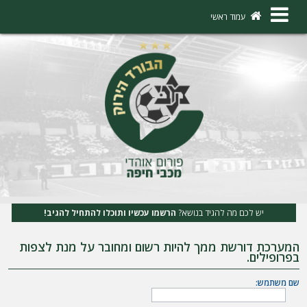
×
עמוד ראשי
ה
ת
ח
ב
ר
ו
ת
יש לכם מה להגיד בנושא?
הרשמו עכשיו ותוכלו להתחיל להגיב!
ה
המערכת דורשת ממך להיות רשום ומחובר על מנת לצפות
ר
בפרופילים.
ש
שם משתמש:
מ