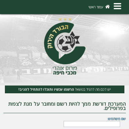
×
עמוד ראשי
ה
ת
ח
ב
ר
ו
ת
יש לכם מה להגיד בנושא?
הרשמו עכשיו ותוכלו להתחיל להגיב!
ה
המערכת דורשת ממך להיות רשום ומחובר על מנת לצפות
ר
בפרופילים.
ש
שם משתמש:
מ