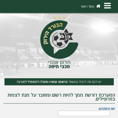
×
עמוד ראשי
ה
ת
ח
ב
ר
ו
ת
יש לכם מה להגיד בנושא?
הרשמו עכשיו ותוכלו להתחיל להגיב!
ה
המערכת דורשת ממך להיות רשום ומחובר על מנת לצפות
ר
בפרופילים.
ש
שם משתמש:
מ