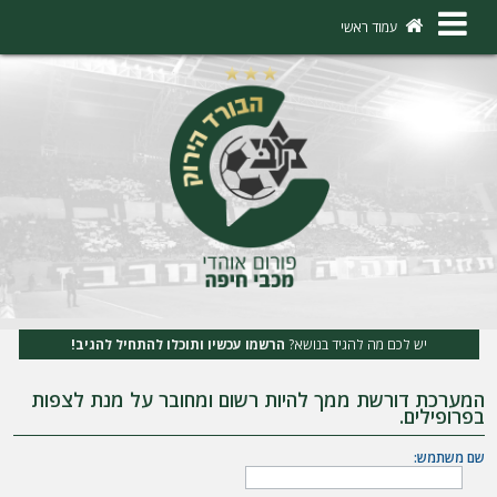
×
עמוד ראשי
ה
ת
ח
ב
ר
ו
ת
יש לכם מה להגיד בנושא?
הרשמו עכשיו ותוכלו להתחיל להגיב!
ה
המערכת דורשת ממך להיות רשום ומחובר על מנת לצפות
ר
בפרופילים.
ש
שם משתמש:
מ