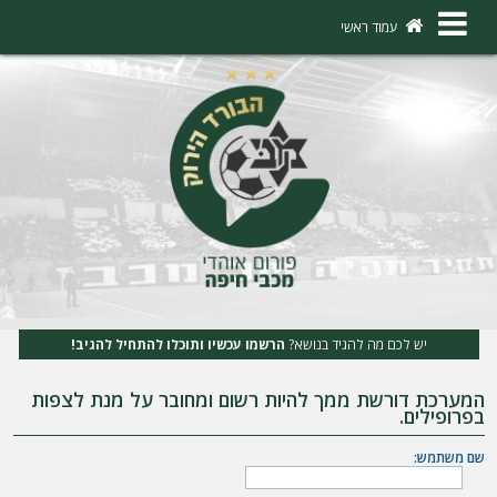
×
עמוד ראשי
ה
ת
ח
ב
ר
ו
ת
יש לכם מה להגיד בנושא?
הרשמו עכשיו ותוכלו להתחיל להגיב!
ה
המערכת דורשת ממך להיות רשום ומחובר על מנת לצפות
ר
בפרופילים.
ש
שם משתמש:
מ