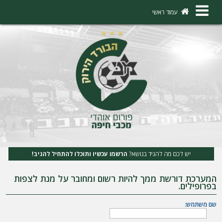
×
עמוד ראשי
ה
ת
ח
ב
ר
ו
ת
יש לכם מה להגיד בנושא?
הרשמו עכשיו ותוכלו להתחיל להגיב!
ה
המערכת דורשת ממך להיות רשום ומחובר על מנת לצפות
ר
בפרופילים.
ש
שם משתמש:
מ