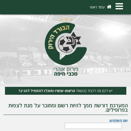
×
עמוד ראשי
ה
ת
ח
ב
ר
ו
ת
יש לכם מה להגיד בנושא?
הרשמו עכשיו ותוכלו להתחיל להגיב!
ה
המערכת דורשת ממך להיות רשום ומחובר על מנת לצפות
ר
בפרופילים.
ש
שם משתמש:
מ