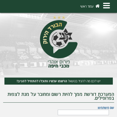
×
עמוד ראשי
ה
ת
ח
ב
ר
ו
ת
יש לכם מה להגיד בנושא?
הרשמו עכשיו ותוכלו להתחיל להגיב!
ה
המערכת דורשת ממך להיות רשום ומחובר על מנת לצפות
ר
בפרופילים.
ש
שם משתמש:
מ