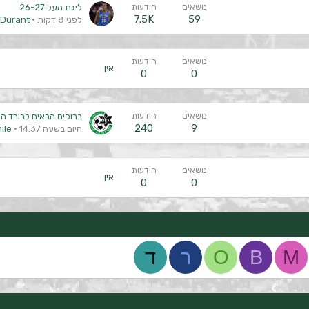
נושאים
הודעות
ליגת העל 26-27
7.5K
59
לפני 8 דקות
nDurant
נושאים
הודעות
אין
0
0
נושאים
הודעות
ברוכים הבאים לבורד ה
240
9
היום בשעה 14:37
ile
נושאים
הודעות
אין
0
0
M
B
O
ר
ד