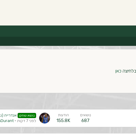
בלחיצה
כאן
נושאים
הודעות
אנדרייה (נו
נושא שחקן
155.8K
687
לפני 7 דקות
nDurant