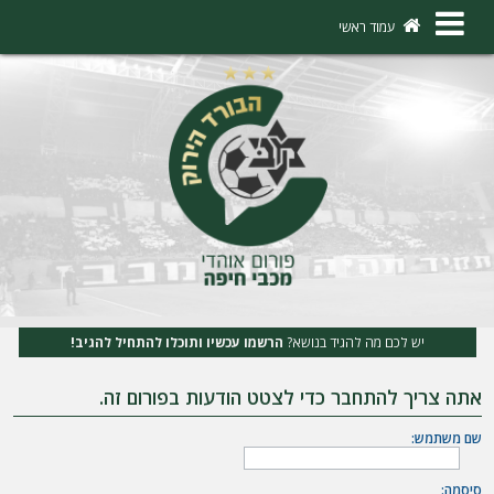
×
עמוד ראשי
ה
ת
ח
ב
ר
ו
ת
יש לכם מה להגיד בנושא?
הרשמו עכשיו ותוכלו להתחיל להגיב!
ה
אתה צריך להתחבר כדי לצטט הודעות בפורום זה.
ר
ש
שם משתמש:
מ
סיסמה: