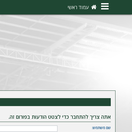
×
עמוד ראשי
ה
ת
ח
ב
ר
ו
ת
ה
ר
ש
אתה צריך להתחבר כדי לצטט הודעות בפורום זה.
מ
שם משתמש: