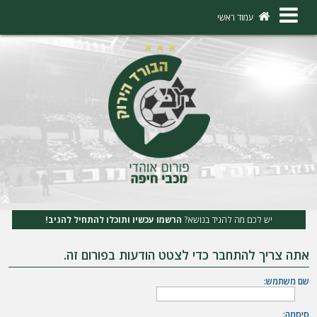
×
עמוד ראשי
ה
ת
ח
ב
ר
ו
ת
יש לכם מה להגיד בנושא?
הרשמו עכשיו ותוכלו להתחיל להגיב!
ה
אתה צריך להתחבר כדי לצטט הודעות בפורום זה.
ר
ש
שם משתמש:
מ
סיסמה: