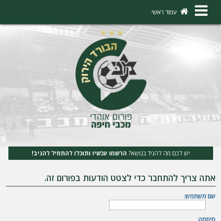
×
עמוד ראשי
ה
ת
ח
ב
ר
ו
ת
יש לכם מה להגיד בנושא?
הרשמו עכשיו ותוכלו להתחיל להגיב!
ה
אתה צריך להתחבר כדי לצטט הודעות בפורום זה.
ר
ש
שם משתמש:
מ
סיסמה: