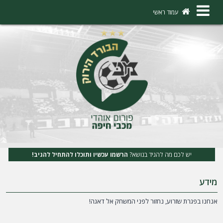
×
עמוד ראשי
ה
ת
ח
ב
ר
ו
ת
יש לכם מה להגיד בנושא?
הרשמו עכשיו ותוכלו להתחיל להגיב!
ה
מידע
ר
ש
אנחנו בפגרת שזרוע, נחזור לפני המשחק אל דאגה!
מ