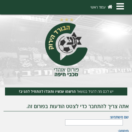
×
עמוד ראשי
ה
ת
ח
ב
ר
ו
ת
יש לכם מה להגיד בנושא?
הרשמו עכשיו ותוכלו להתחיל להגיב!
ה
אתה צריך להתחבר כדי לצטט הודעות בפורום זה.
ר
ש
שם משתמש:
מ
סיסמה: