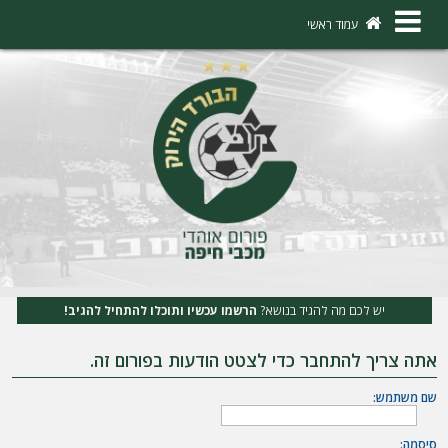
×
עמוד ראשי
ה
ת
ח
ב
ר
ו
ת
יש לכם מה להגיד בנושא?
הרשמו עכשיו ותוכלו להתחיל להגיב!
ה
אתה צריך להתחבר כדי לצטט הודעות בפורום זה.
ר
ש
שם משתמש:
מ
סיסמה: