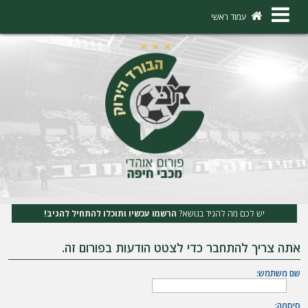
×
עמוד ראשי
ה
ת
ח
ב
ר
ו
ת
יש לכם מה להגיד בנושא?
הרשמו עכשיו ותוכלו להתחיל להגיב!
ה
אתה צריך להתחבר כדי לצטט הודעות בפורום זה.
ר
ש
שם משתמש:
מ
סיסמה: