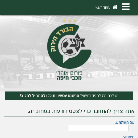
×
עמוד ראשי
ה
ת
ח
ב
ר
ו
ת
יש לכם מה להגיד בנושא?
הרשמו עכשיו ותוכלו להתחיל להגיב!
ה
אתה צריך להתחבר כדי לצטט הודעות בפורום זה.
ר
ש
שם משתמש:
מ
סיסמה: