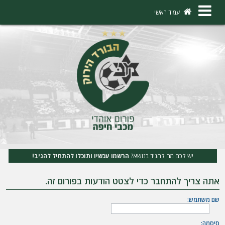
×
עמוד ראשי
ה
ת
ח
ב
ר
ו
ת
יש לכם מה להגיד בנושא?
הרשמו עכשיו ותוכלו להתחיל להגיב!
ה
אתה צריך להתחבר כדי לצטט הודעות בפורום זה.
ר
ש
שם משתמש:
מ
סיסמה: