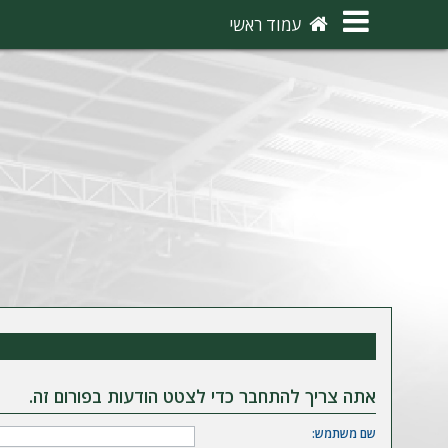
×
עמוד ראשי
ה
ת
ח
ב
ר
ו
ת
ה
ר
ש
אתה צריך להתחבר כדי לצטט הודעות בפורום זה.
מ
שם משתמש: