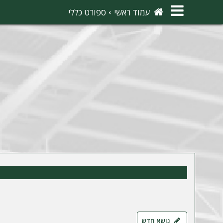
×
עמוד ראשי
ספורט כללי
ה
ת
ח
ב
ר
ו
ת
ה
ר
ש
מ
נושא חדש