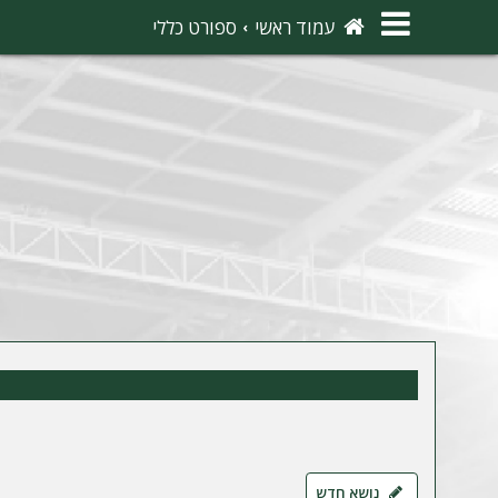
×
עמוד ראשי
ספורט כללי
ה
ת
ח
ב
ר
ו
ת
ה
ר
ש
מ
נושא חדש