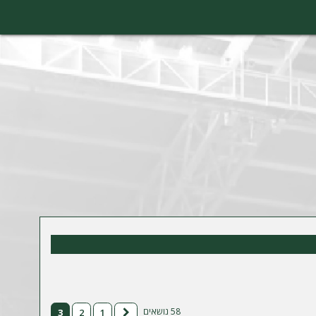
58 נושאים
3
2
1
הקודם