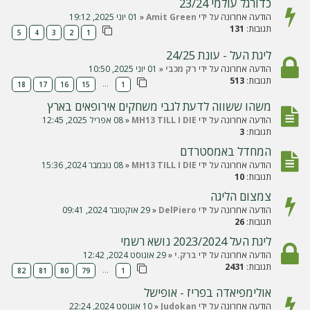
כדורגל עולמי 23/24
הודעה אחרונה על ידי
Amit Green
«
01 יוני 2025, 19:12
תגובות:
131
5
4
3
2
1
ליגת העל - עונת 24/25
הודעה אחרונה על ידי
רק מכבי
«
01 יוני 2025, 10:50
תגובות:
513
…
18
17
16
15
1
משהו ששווה לדעת לגבי משחקים אירופאים בארץ
הודעה אחרונה על ידי
MH13 TILL I DIE
«
08 אפריל 2025, 12:45
תגובות:
3
המחדל באמסטרדם
הודעה אחרונה על ידי
MH13 TILL I DIE
«
08 נובמבר 2024, 15:36
תגובות:
10
צמצום הליגה
הודעה אחרונה על ידי
DelPiero
«
29 אוקטובר 2024, 09:41
תגובות:
26
ליגת העל 2023/2024 נושא רשמי
הודעה אחרונה על ידי
ברק.י
«
29 אוגוסט 2024, 12:42
תגובות:
2431
…
82
81
80
79
1
אולימפיאדה בפריז - אופישל
הודעה אחרונה על ידי
Judokan
«
10 אוגוסט 2024, 22:24