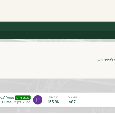
בלחיצה
כאן
נושאים
הודעות
מנואל "בני"
נושא שחקן
P
155.8K
687
לפני 3 דקות
Puma