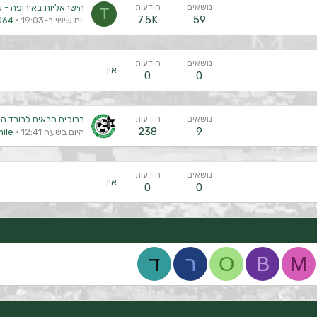
נושאים
הודעות
הישראליות באירופה - עונת 
T
7.5K
59
יום שישי ב-19:03
064
נושאים
הודעות
אין
0
0
נושאים
הודעות
ברוכים הבאים לבורד ה
238
9
היום בשעה 12:41
ile
נושאים
הודעות
אין
0
0
M
B
O
ר
ד