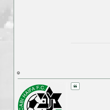
ח
ז
ר
ה
ל
מ
ע
ל
ה