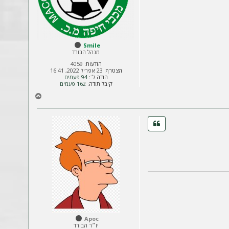
Smile
מנהל הבורד
הודעות:
4059
הצטרף:
23 אפריל 2022, 16:41
הודה ל־:
94 פעמים
קיבל תודה:
162 פעמים
ח
ז
ר
ה
ל
מ
ע
ל
ה
Apoc
יו״ר הבורד