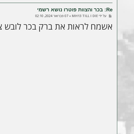
Re: בכר והצוות פוטרו נושא רשמי
ש
על ידי
MH13 TILL I DIE
»
07 פברואר 2024, 02:10
ל
אשמח לראות את ברק בכר לובש צה
י
ח
ה