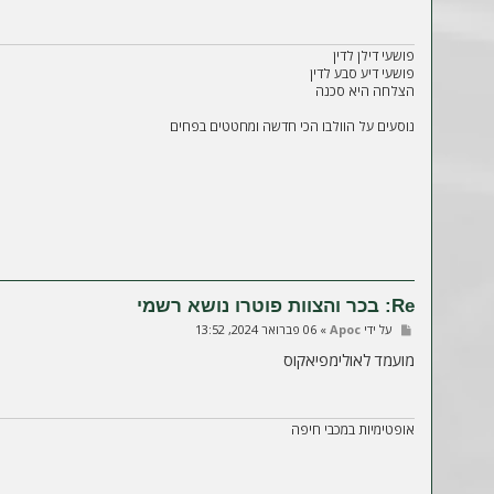
ה
פושעי דילן לדין
פושעי דיע סבע לדין
הצלחה היא סכנה
נוסעים על הוולבו הכי חדשה ומחטטים בפחים
Re: בכר והצוות פוטרו נושא רשמי
ש
על ידי
Apoc
»
06 פברואר 2024, 13:52
ל
י
מועמד לאולימפיאקוס
ח
ה
אופטימיות במכבי חיפה