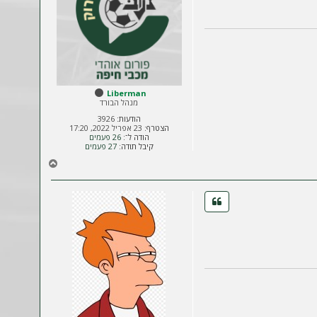
ל
ה
Liberman
מנהל הבורד
הודעות:
3926
הצטרף:
23 אפריל 2022, 17:20
הודה ל־:
26 פעמים
קיבל תודה:
27 פעמים
ח
ז
ר
ה
ל
מ
ע
ל
ה