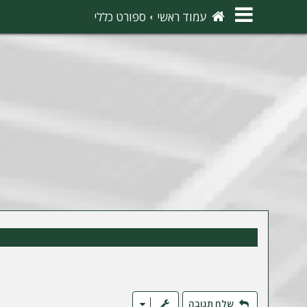
×
עמוד ראשי
ספורט כללי
ה
ת
ח
ב
ר
ו
ת
ה
ר
ש
מ
שלח תגובה