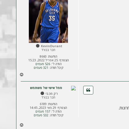
מ
ע
ל
ה
KevinDurant
חבר בבורד
הודעות:
8660
הצטרף:
25 אפריל 2022, 15:23
הודה ל־:
526 פעמים
קיבל תודה:
321 פעמים
ח
ז
ר
ה
רק מכבי
ל
חבר בבורד
מ
ע
הודעות:
6189
ונות.
הצטרף:
29 מאי 2023, 14:45
ל
הודה ל־:
157 פעמים
ה
קיבל תודה:
532 פעמים
ח