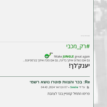
ומאמן את חלאילי בסן ז'ילואה
#רק_מכבי
Make
JUNGLE
great again!
גם אם נשלוט איתך בליגה, גם אם נזכה איתך בצ'מפיונס...
יענק'לך!
Re: בכר והצוות פוטרו נושא רשמי
ש
על ידי
Smile
»
07 פברואר 2024, 04:43
ל
י
פרימו התחיל קמפיין בכר לצהבת
ח
ה