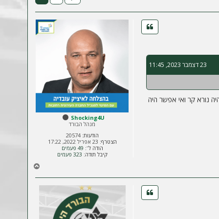
23 דצמבר 2023, 11:45
יה נורא קר ואי אפשר היה
Shocking4U
מנהל הבורד
הודעות:
20574
הצטרף:
23 אפריל 2022, 17:22
הודה ל־:
49 פעמים
קיבל תודה:
323 פעמים
ח
ז
ר
ה
ל
מ
ע