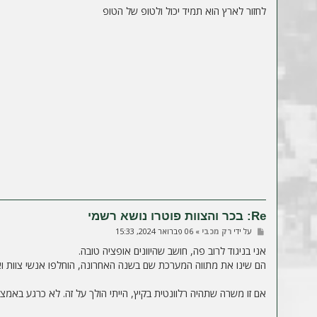
י
לחזור לארץ הוא תמיד יכול ולטופ של הטופ
ח
ה
Re: בכר והצוות פוטרו נושא רשמי
ש
על ידי
רק מכבי
»
06 פברואר 2024, 15:33
ל
י
אני בניגוד לרוב פה, חושב שהיוונים אופציה טובה.
ח
הם שינו את מתווה המערכת שם בשנה האחרונה, הוחלפו אנשי צוות ואנ
ה
אם זו משרה שתהיה רלוונטית בקיץ, הייתי הולך על זה. לא כרגע באמצע