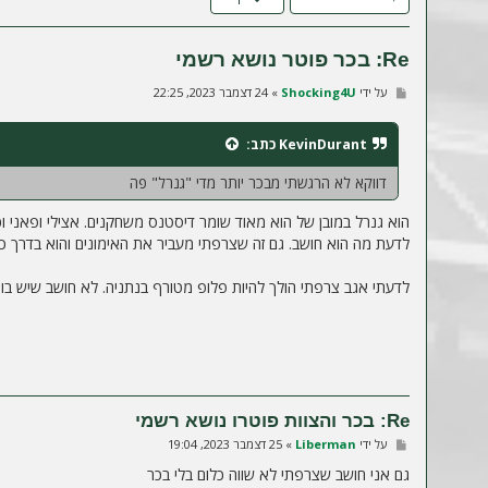
ה
Re: בכר פוטר נושא רשמי
ש
על ידי
Shocking4U
»
24 דצמבר 2023, 22:25
ל
י
ח
KevinDurant
כתב:
ה
דווקא לא הרגשתי מבכר יותר מדי "גנרל" פה
הוא גנרל במובן של הוא מאוד שומר דיסטנס משחקנים. אצילי ופאני ו
לדעת מה הוא חושב. גם זה שצרפתי מעביר את האימונים והוא בדרך כל
לדעתי אגב צרפתי הולך להיות פלופ מטורף בנתניה. לא חושב שיש בו 
Re: בכר והצוות פוטרו נושא רשמי
ש
על ידי
Liberman
»
25 דצמבר 2023, 19:04
ל
י
גם אני חושב שצרפתי לא שווה כלום בלי בכר
ח