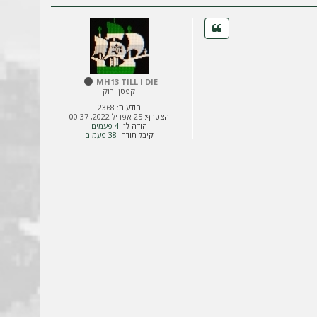
ז
ר
ה
ל
מ
ע
ל
MH13 TILL I DIE
ה
קפטן ירוק
הודעות:
2368
הצטרף:
25 אפריל 2022, 00:37
הודה ל־:
4 פעמים
קיבל תודה:
38 פעמים