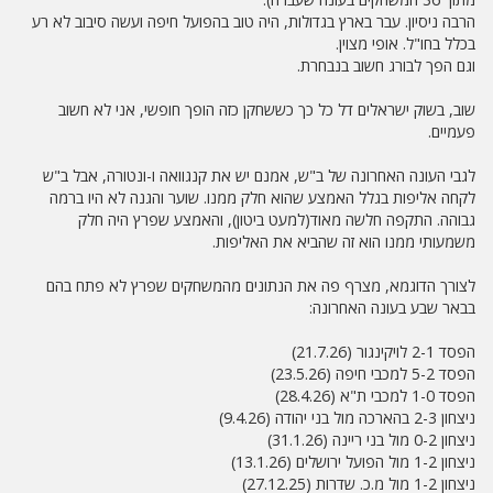
הרבה ניסיון. עבר בארץ בגדולות, היה טוב בהפועל חיפה ועשה סיבוב לא רע
בכלל בחו"ל. אופי מצוין.
וגם הפך לבורג חשוב בנבחרת.
שוב, בשוק ישראלים דל כל כך כששחקן כזה הופך חופשי, אני לא חשוב
פעמיים.
לגבי העונה האחרונה של ב"ש, אמנם יש את קנגוואה ו-ונטורה, אבל ב"ש
לקחה אליפות בגלל האמצע שהוא חלק ממנו. שוער והגנה לא היו ברמה
גבוהה. התקפה חלשה מאוד(למעט ביטון), והאמצע שפרץ היה חלק
משמעותי ממנו הוא זה שהביא את האליפות.
לצורך הדוגמא, מצרף פה את הנתונים מהמשחקים שפרץ לא פתח בהם
בבאר שבע בעונה האחרונה:
הפסד 2-1 לויקינגור (21.7.26)
הפסד 5-2 למכבי חיפה (23.5.26)
הפסד 1-0 למכבי ת"א (28.4.26)
ניצחון 2-3 בהארכה מול בני יהודה (9.4.26)
ניצחון 0-2 מול בני ריינה (31.1.26)
ניצחון 1-2 מול הפועל ירושלים (13.1.26)
ניצחון 1-2 מול מ.כ. שדרות (27.12.25)