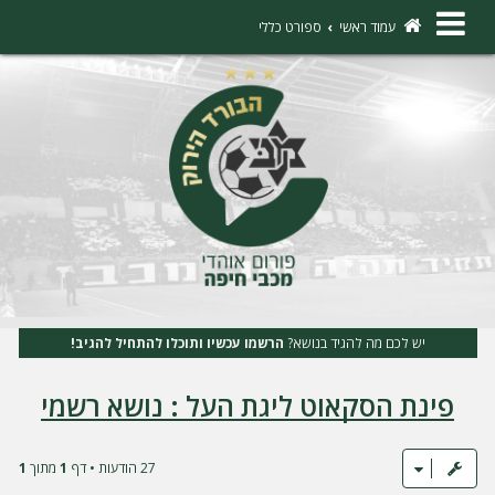
×
עמוד ראשי
ספורט כללי
ה
ת
ח
ב
ר
ו
ת
יש לכם מה להגיד בנושא?
הרשמו עכשיו ותוכלו להתחיל להגיב!
ה
פינת הסקאוט ליגת העל : נושא רשמי
ר
ש
מ
27 הודעות • דף
1
מתוך
1