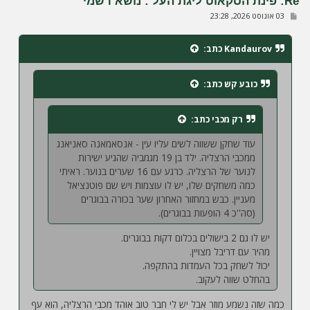
Re: פינת הסקאוט ליגת העל : נושא רשמי
ה
ש
03 אוגוסט 2026, 23:28
ל
י
ח
Kandaurov
כתב:
ה
כובע קש
כתב:
רק מכבי
כתב:
עוד שחקן ששווה לשים עליו עין - אנסאמאנה סאניאנג
ממכבי הרצליה. ילד בן 19 מגמביה שהגיע ישירות
לנוער של הרצליה. כרגע עם 16 שערים בנוער. ראיתי
כמה משחקים שלו, יש לו עוצמות ויש שם פוטנציאל
מעניין. כבש במחזור האחרון שער בכורה בבוגרים
(סה''כ 4 הופעות בבוגרים).
יש לו גם 2 בישולים בכלום דקות בבוגרים.
מהיר עם דריבל מצויין.
יכול לשחק בכל העמדות בהתקפה.
בהחלט שווה לעקוב.
כמה שזה נשמע מוזר אבל יש לי חבר טוב אוהד מכבי הרצליה, הוא עף