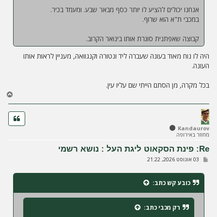
אנחנו יכולים להציע לו יותר כסף מבאר שבע. ומעמד בכיר.
במכבי ת"א הוא שרוף.
קבוצה שאפתנית סוגרת אותו בינואר הקרוב.
היה לו נוח מאוד בעונה שעברה ליד ונטורה וקנגוואה, מעניין לראות אותו
העונה.
בכל מקרה, מן הסתם הייתי שם עליו עין.
ח
ז
ר
ה
ל
Kandaurov
מחוזר באירופה
מ
ע
Re: פינת הסקאוט ליגת העל : נושא רשמי
ל
ש
03 אוגוסט 2026, 21:22
ה
ל
י
ח
כובע קש
כתב:
ה
רק מכבי
כתב: