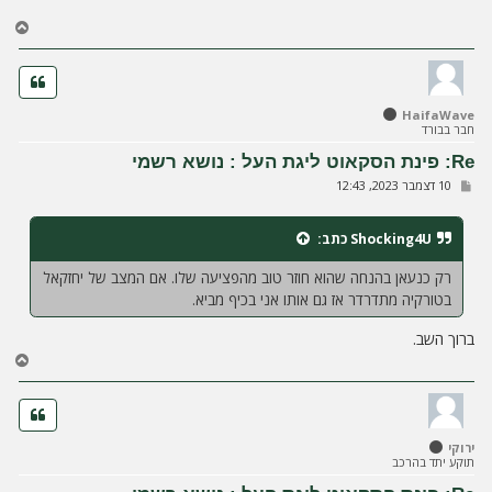
ה
ח
ז
ר
ה
ל
HaifaWave
מ
חבר בבורד
ע
ל
Re: פינת הסקאוט ליגת העל : נושא רשמי
ה
ש
10 דצמבר 2023, 12:43
ל
י
ח
Shocking4U
כתב:
ה
רק כנעאן בהנחה שהוא חוזר טוב מהפציעה שלו. אם המצב של יחזקאל
בטורקיה מתדרדר אז גם אותו אני בכיף מביא.
ברוך השב.
ח
ז
ר
ה
ל
ירוקי
מ
תוקע יתד בהרכב
ע
ל