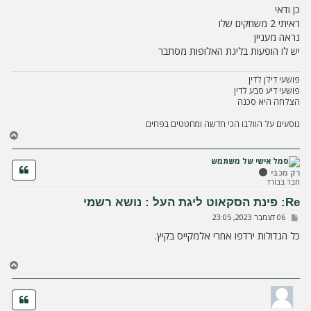
כן ודאי
ראיתי 2 משחקים שלו
נראה מעניין
יש לו הופעות בליגת האלופות מסתבר
פושעי דילן לדין
פושעי דיע סבע לדין
הצלחה היא סכנה
נוסעים על הוולבו הכי חדשה ומחטטים בפחים
ח
ז
ר
ה
רק מכבי
חבר בבורד
ל
מ
Re: פינת הסקאוט ליגת העל : נושא רשמי
ע
ש
06 דצמבר 2023, 23:05
ל
ל
ה
י
כל הגדולות ירדפו אחרי אלמקייס בקיץ.
ח
ה
ח
ז
ר
ה