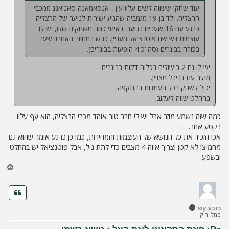
עוד שחקן ששווה לשים עליו עין - אנסאמאנה סאניאנג ממכבי
הרצליה. ילד בן 19 מגמביה שהגיע ישירות לנוער של הרצליה.
כרגע עם 16 שערים בנוער. ראיתי כמה משחקים שלו, יש לו
עוצמות ויש שם פוטנציאל מעניין. כבש במחזור האחרון שער
בכורה בבוגרים (סה''כ 4 הופעות בבוגרים).
יש לו גם 2 בישולים בכלום דקות בבוגרים.
מהיר עם דריבל מצויין.
יכול לשחק בכל העמדות בהתקפה.
בהחלט שווה לעקוב.
כמה שזה נשמע מוזר אבל יש לי חבר טוב אוהד מכבי הרצליה, הוא עף עליו
בקטע אחר.
אכן הזכיר את כל הנושא של העוצמות והמהירות, כמו כן כרגע אומר שהוא גם
מחמיצן לא קטן וצריך איזה 4 מצבים כדי לתת גול, אבל פוטנציאל יש בהחלט
ובשפע.
ח
ז
ר
ה
ל
כובע קש
מ
סמל ירוק
ע
ל