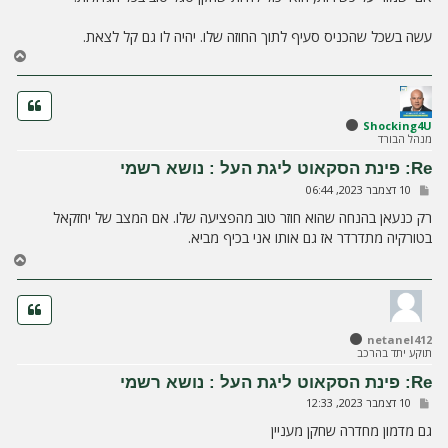
עשה בשכל שהכניס סעיף לתוך החוזה שלו. יהיה לו גם קל לצאת.
ח
ז
ר
ה
ל
Shocking4U
מנהל הבורד
מ
ע
Re: פינת הסקאוט ליגת העל : נושא רשמי
ל
ש
10 דצמבר 2023, 06:44
ה
ל
י
רק כנעאן בהנחה שהוא חוזר טוב מהפציעה שלו. אם המצב של יחזקאל
ח
בטורקיה מתדרדר אז גם אותו אני בכיף מביא.
ה
ח
ז
ר
ה
ל
netanel412
מ
תוקע יתד בהרכב
ע
ל
Re: פינת הסקאוט ליגת העל : נושא רשמי
ה
ש
10 דצמבר 2023, 12:33
ל
י
גם מדמון מחדרה שחקן מעניין
ח