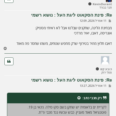
ל
KevinDurant
חבר בבורד
מ
ע
Re: פינת הסקאוט ליגת העל : נושא רשמי
ל
ש
11 אפריל 2026, 12:09
ה
ל
י
מבחינת הליגה, שחקנים שבלטו אבל לא ראיתי מספיק:
ח
אוגריסה, דאבו, יאיר מרדכי
ה
דאבו חלוץ מהיר בטירוף שרק מחפש שטחים, משהו שחסר פה מאוד
ח
ז
ר
ה
ל
כובע קש
מ
סמל ירוק
ע
ל
Re: פינת הסקאוט ליגת העל : נושא רשמי
ה
ש
11 אפריל 2026, 13:27
ל
י
ח
רק מכבי
כתב:
ה
לקריית ים בלאומית יש שחקן בשם סקו סילה. גינאי בן 19.
פוטנציאל מאוד מעניין. כבש עכשיו נגד מכבי פ"ת.