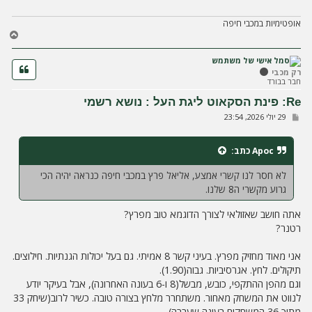
אופטימיות במכבי חיפה
ח
ז
ר
ה
רק מכבי
חבר בבורד
ל
מ
Re: פינת הסקאוט ליגת העל : נושא רשמי
ע
ש
29 יולי 2026, 23:54
ל
ל
ה
י
ח
Apoc
כתב:
ה
לא חסר לנו קשרי אמצע, אליאל פרץ במכבי חיפה כנראה יהיה הכי
גרוע מקשרי ה8 שלנו.
אתה חושב שאזולאי לצורך הדוגמא טוב מפרץ?
רטנר?
אני מאוד מחזיק מפרץ. בעיני קשר 8 אמיתי. גם בעל יכולות הגנתיות. חילוצים.
תיקולים. לחץ. אגרסיביות. גבוה(1.90).
וגם מהפן ההתקפי, כובש, מבשל(8 ו-6 בעונה האחרונה), אבל בעיקר יודע
לנווט את המשחק מאחור. משתחרר מלחץ בצורה טובה. כשיר לרוב(שיחק 33
מתוך 36 המשחקים בעונה שעברה).