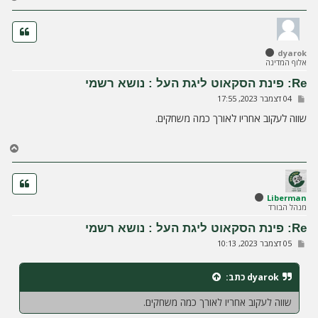
ז
ר
ה
ל
dyarok
מ
אלוף המדינה
ע
ל
Re: פינת הסקאוט ליגת העל : נושא רשמי
ה
ש
04 דצמבר 2023, 17:55
ל
י
שווה לעקוב אחריו לאורך כמה משחקים.
ח
ה
ח
ז
ר
ה
ל
Liberman
מנהל הבורד
מ
ע
Re: פינת הסקאוט ליגת העל : נושא רשמי
ל
ש
05 דצמבר 2023, 10:13
ה
ל
י
ח
dyarok
כתב:
ה
שווה לעקוב אחריו לאורך כמה משחקים.