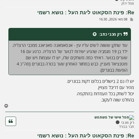
מ
סמל ירוק
ע
ל
Re: פינת הסקאוט ליגת העל : נושא רשמי
ה
ש
08 מאי 2026, 16:30
ל
י
ח
רק מכבי
כתב:
ה
עוד שחקן ששווה לשים עליו עין - אנסאמאנה סאניאנג ממכבי הרצליה.
ילד בן 19 מגמביה שהגיע ישירות לנוער של הרצליה. כרגע עם 16
שערים בנוער. ראיתי כמה משחקים שלו, יש לו עוצמות ויש שם
פוטנציאל מעניין. כבש במחזור האחרון שער בכורה בבוגרים (סה''כ 4
הופעות בבוגרים).
יש לו גם 2 בישולים בכלום דקות בבוגרים.
מהיר עם דריבל מצויין.
יכול לשחק בכל העמדות בהתקפה.
בהחלט שווה לעקוב.
ח
ז
ר
ה
רק מכבי
חבר בבורד
ל
מ
Re: פינת הסקאוט ליגת העל : נושא רשמי
ע