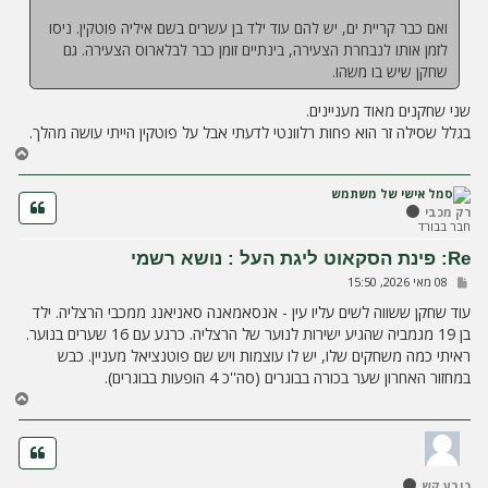
ואם כבר קריית ים, יש להם עוד ילד בן עשרים בשם איליה פוטקין. ניסו
לזמן אותו לנבחרת הצעירה, בינתיים זומן כבר לבלארוס הצעירה. גם
שחקן שיש בו משהו.
שני שחקנים מאוד מעניינים.
בגלל שסילה זר הוא פחות רלוונטי לדעתי אבל על פוטקין הייתי עושה מהלך.
ח
ז
ר
ה
רק מכבי
חבר בבורד
ל
מ
Re: פינת הסקאוט ליגת העל : נושא רשמי
ע
ש
08 מאי 2026, 15:50
ל
ל
ה
י
עוד שחקן ששווה לשים עליו עין - אנסאמאנה סאניאנג ממכבי הרצליה. ילד
ח
בן 19 מגמביה שהגיע ישירות לנוער של הרצליה. כרגע עם 16 שערים בנוער.
ה
ראיתי כמה משחקים שלו, יש לו עוצמות ויש שם פוטנציאל מעניין. כבש
במחזור האחרון שער בכורה בבוגרים (סה''כ 4 הופעות בבוגרים).
ח
ז
ר
ה
ל
כובע קש