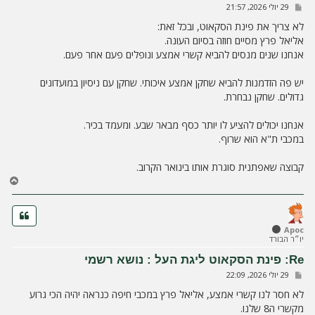
ש
29 יולי 2026, 21:57
ל
ל
ה
י
לא צריך את פינת הסקאוט, ובכל זאת:
ח
אליאל פרץ מסיים חוזה בסיום העונה.
ה
אנחנו שנים מנסים להביא קשרי אמצע ונופלים פעם אחר פעם.
יש פה הזדמנות להביא שחקן אמצע איכותי. שחקן עם ניסיון במועדונים
גדולים. שחקן נבחרת.
אנחנו יכולים להציע לו יותר כסף מבאר שבע. ומעמד בכיר.
במכבי ת"א הוא שרוף.
קבוצה שאפתנית סוגרת אותו בינואר הקרוב.
ח
ז
ר
ה
ל
Apoc
יו״ר הבורד
מ
ע
Re: פינת הסקאוט ליגת העל : נושא רשמי
ל
ש
29 יולי 2026, 22:09
ה
ל
י
לא חסר לנו קשרי אמצע, אליאל פרץ במכבי חיפה כנראה יהיה הכי גרוע
ח
מקשרי ה8 שלנו.
ה