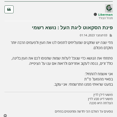
ה
Liberman
מנהל הבורד
פינת הסקאוט ליגת העל : נושא רשמי
ש
03 דצמבר 2023, 01:14
ל
י
מדי שנה יש שחקנים שמצליחים לתפוס לנו את העין ולפעמים הרבה יותר
ח
מוקדם מכולם.
ה
פתחתי את הנושא כדי שנוכל לעלות שמות שתפסו לכם את העין בליגה,
כולל זרים, ננסה לעקוב אחריהם ולראות אם ענו על הציפייה.
אני אשמח להתחיל:
בסאיי מהפועל פ״ת
במעט שראיתי ממנו התרשמתי. אני עוקב.
פושעי דילן לדין
פושעי דיע סבע לדין
הצלחה היא סכנה
נוסעים על הוולבו הכי חדשה ומחטטים בפחים
ח