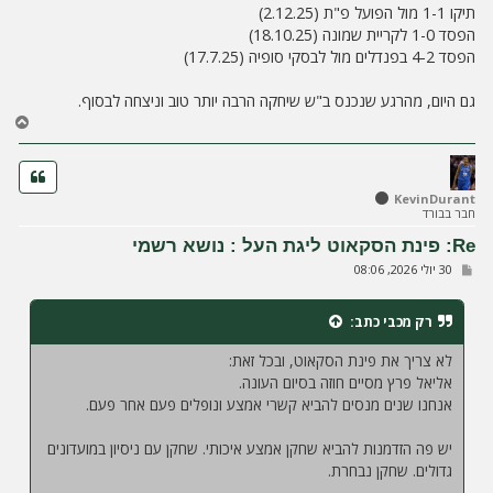
תיקו 1-1 מול הפועל פ"ת (2.12.25)
הפסד 1-0 לקריית שמונה (18.10.25)
הפסד 4-2 בפנדלים מול לבסקי סופיה (17.7.25)
גם היום, מהרגע שנכנס ב"ש שיחקה הרבה יותר טוב וניצחה לבסוף.
ח
ז
ר
ה
ל
KevinDurant
חבר בבורד
מ
ע
Re: פינת הסקאוט ליגת העל : נושא רשמי
ל
ש
30 יולי 2026, 08:06
ה
ל
י
ח
רק מכבי
כתב:
ה
לא צריך את פינת הסקאוט, ובכל זאת:
אליאל פרץ מסיים חוזה בסיום העונה.
אנחנו שנים מנסים להביא קשרי אמצע ונופלים פעם אחר פעם.
יש פה הזדמנות להביא שחקן אמצע איכותי. שחקן עם ניסיון במועדונים
גדולים. שחקן נבחרת.