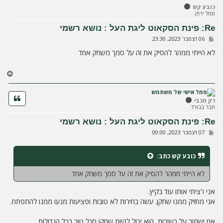
ל
כובע קש
מ
סמל ירוק
ע
ל
Re: פינת הסקאוט ליגת העל : נושא רשמי
ה
ש
06 דצמבר 2023, 23:30
ל
י
לא הייתי ממהר להסיק את זה על סמך משחק אחד
ח
ה
ח
ז
ר
ה
רק מכבי
חבר בבורד
ל
מ
Re: פינת הסקאוט ליגת העל : נושא רשמי
ע
ש
07 דצמבר 2023, 00:00
ל
ל
ה
י
ח
כובע קש
כתב:
ה
לא הייתי ממהר להסיק את זה על סמך משחק אחד
אני רציתי אותו עוד בקיץ.
אני מחזיק ממנו שחקן. עשה בחירות לא טובות ופציעות מנעו ממנו להתפתח.
אם ישמור על כשירות, הוא יכול להיות שחקן סגל טוב בכל הגדולות.