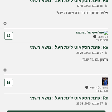
Re: פינת הסקאוט ליגת העל : נושא רשמי
ה
ש
18 דצמבר 2023, 10:41
ל
י
אלעד מדמון הזה מחדרה שווה רכישה?
ח
ה
ח
ז
ר
ה
רק מכבי
חבר בבורד
ל
מ
Re: פינת הסקאוט ליגת העל : נושא רשמי
ע
ש
27 דצמבר 2023, 23:23
ל
ל
ה
י
מדמון עם עוד שער.
ח
ה
ח
ז
ר
ה
ל
KevinDurant
חבר בבורד
מ
ע
Re: פינת הסקאוט ליגת העל : נושא רשמי
ל
ש
27 דצמבר 2023, 23:38
ה
ל
י