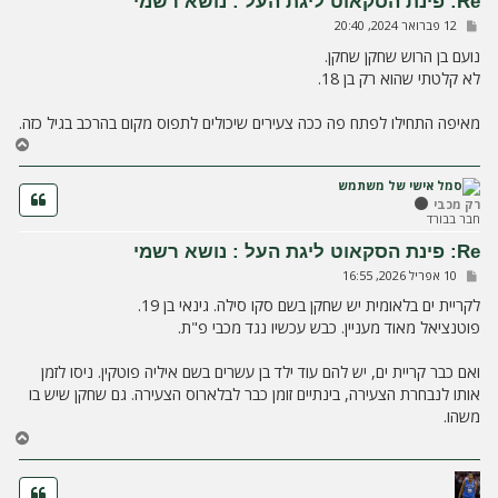
Re: פינת הסקאוט ליגת העל : נושא רשמי
ל
ש
12 פברואר 2024, 20:40
ה
ל
י
נועם בן הרוש שחקן שחקן.
ח
לא קלטתי שהוא רק בן 18.
ה
מאיפה התחילו לפתח פה ככה צעירים שיכולים לתפוס מקום בהרכב בגיל כזה.
ח
ז
ר
ה
רק מכבי
חבר בבורד
ל
מ
Re: פינת הסקאוט ליגת העל : נושא רשמי
ע
ש
10 אפריל 2026, 16:55
ל
ל
ה
י
לקריית ים בלאומית יש שחקן בשם סקו סילה. גינאי בן 19.
ח
פוטנציאל מאוד מעניין. כבש עכשיו נגד מכבי פ"ת.
ה
ואם כבר קריית ים, יש להם עוד ילד בן עשרים בשם איליה פוטקין. ניסו לזמן
אותו לנבחרת הצעירה, בינתיים זומן כבר לבלארוס הצעירה. גם שחקן שיש בו
משהו.
ח
ז
ר
ה