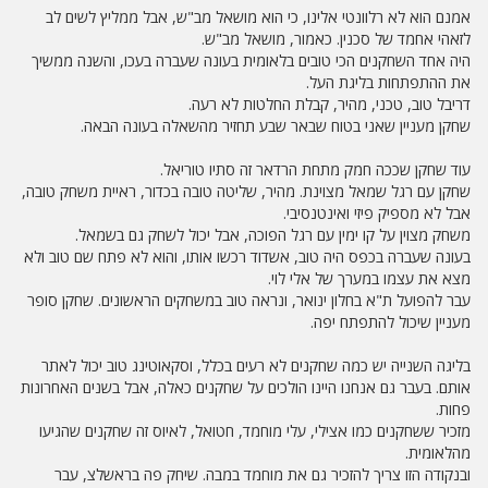
ה
י
אמנם הוא לא רלוונטי אלינו, כי הוא מושאל מב"ש, אבל ממליץ לשים לב
ח
לזאהי אחמד של סכנין. כאמור, מושאל מב"ש.
ה
היה אחד השחקנים הכי טובים בלאומית בעונה שעברה בעכו, והשנה ממשיך
את ההתפתחות בליגת העל.
דריבל טוב, טכני, מהיר, קבלת החלטות לא רעה.
שחקן מעניין שאני בטוח שבאר שבע תחזיר מהשאלה בעונה הבאה.
עוד שחקן שככה חמק מתחת הרדאר זה סתיו טוריאל.
שחקן עם רגל שמאל מצוינת. מהיר, שליטה טובה בכדור, ראיית משחק טובה,
אבל לא מספיק פיזי ואינטנסיבי.
משחק מצוין על קו ימין עם רגל הפוכה, אבל יכול לשחק גם בשמאל.
בעונה שעברה בכפס היה טוב, אשדוד רכשו אותו, והוא לא פתח שם טוב ולא
מצא את עצמו במערך של אלי לוי.
עבר להפועל ת"א בחלון ינואר, ונראה טוב במשחקים הראשונים. שחקן סופר
מעניין שיכול להתפתח יפה.
בליגה השנייה יש כמה שחקנים לא רעים בכלל, וסקאוטינג טוב יכול לאתר
אותם. בעבר גם אנחנו היינו הולכים על שחקנים כאלה, אבל בשנים האחרונות
פחות.
מזכיר ששחקנים כמו אצילי, עלי מוחמד, חטואל, לאיוס זה שחקנים שהגיעו
מהלאומית.
ובנקודה הזו צריך להזכיר גם את מוחמד במבה. שיחק פה בראשלצ, עבר