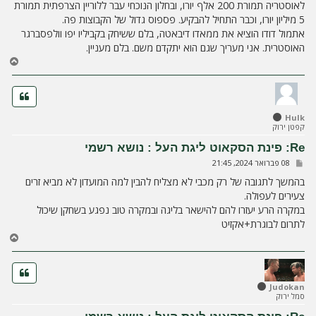
לאוסטריה תמורת 200 אלף יורו, ובחלון הנוכחי עבר ללוריין הצרפתית תמורת
5 מיליון יורו, וכבר התחיל להבקיע. פספוס גדול של הקבוצות פה.
אתמול דודו הוציא את ממאדו דיבאטה, בלם ששיחק בקביליו יפו וולפסברגר
האוסטרית. אני מעריך שגם הוא יתקדם משם. בלם מעניין.
ח
ז
ר
ה
ל
Hulk
מ
קפטן ירוק
ע
ל
Re: פינת הסקאוט ליגת העל : נושא רשמי
ה
ש
08 פברואר 2024, 21:45
ל
י
בהמשך לתגובה של רק מכבי לא מצליח להבין למה המועדון לא מביא זרים
ח
צעירים לעפולה.
ה
במקרה הרע יעזרו להם להישאר בליגה ובמקרה טוב נפגע בשחקן שיכול
לתרום לבוגרת+אקזיט
ח
ז
ר
ה
ל
Judokan
סמל ירוק
מ
ע