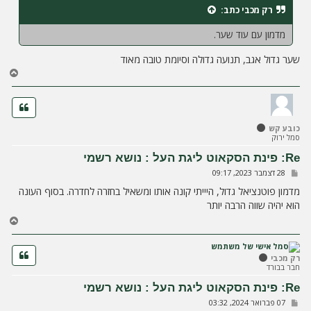
ח
רק מכבי
כתב:
ה
מדמון עם עוד שער.
שער גדול אגב, תנועה גדולה וסיומת טובה מאוד
ח
ז
ר
ה
ל
כובע קש
מ
סמל ירוק
ע
ל
Re: פינת הסקאוט ליגת העל : נושא רשמי
ה
ש
28 דצמבר 2023, 09:17
ל
י
מדמון פוטנציאל גדול, היייתי קונה אותו ומשאיל בחזרה לחדרה. בסוף העונה
ח
הוא יהיה שווה הרבה יותר
ה
ח
ז
ר
ה
רק מכבי
חבר בבורד
ל
מ
Re: פינת הסקאוט ליגת העל : נושא רשמי
ע
ש
07 פברואר 2024, 03:32
ל
ל