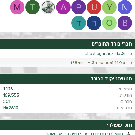
M
T
A
P
U
Y
N
B
O
ר
ד
חברי בורד מחוברים
shayhagai
hezildo
Smile
סך הכל: 41 (משתמשים: 3, אורחים: 38)
סטטיסטיקות הבורד
נושאים
1,106
הודעות
169,553
חברים
201
חבר אחרון
Nir2610
תוכן פופולרי
נושא 'בני סכנין נגד מכבי חיפה בגביע השוקו'