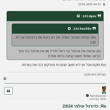
ל
ש
31 מאי 2025, 23:26
ה
ל
י
ח
Apoc
כתב:
ה
hezildo
כתב:
איזה עגלות האינטר האלה. איך הם ניצחו את ברצלונה אני לא
מבין.
כמו שראית את ארסנל נגד ריאל מדריד ואז את ארסנל נגד פסז'
כנראה שפסז' פשוט קבוצה ברמה אחרת
פסז חזקים אבל אני לא חושב שהם היו מפרקים ככה את בארסה.
הצלחה היא סכנה
ח
ז
ר
ה
ל
Kandaurov
מחוזר באירופה
מ
ע
Re: כדורגל עולמי 23/24
ל