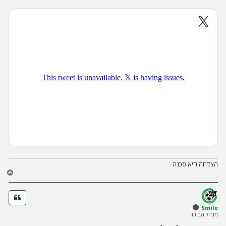
הצלחה היא סכנה
ח
ז
ר
ה
ל
Smile
מנהל הבורד
מ
ע