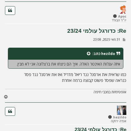
ה
Apoc
יו״ר הבורד
Re: כדורגל עולמי 23/24
ש
31 מאי 2025, 23:08
ל
י
ח
hezildo
כתב:
ה
איזה עגלות האינטר האלה. איך הם ניצחו את ברצלונה אני לא מבין.
כמו שראית את ארסנל נגד ריאל מדריד ואז את ארסנל נגד פסז'
כנראה שפסז' פשוט קבוצה ברמה אחרת
אופטימיות במכבי חיפה
ח
ז
ר
ה
ל
hezildo
אגדה ירוקה
מ
ע
Re: כדורגל עולמי 23/24