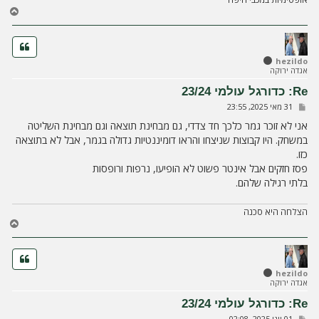
ח
ז
ר
ה
ל
hezildo
אגדה ירוקה
מ
ע
Re: כדורגל עולמי 23/24
ל
ש
31 מאי 2025, 23:55
ה
ל
י
אני לא זוכר גמר כלכך חד צדדי, גם מבחינת תוצאה וגם מבחינת השליטה
ח
במשחק. היו קבוצות שניצחו והראו דומיננטיות גדולה בגמר, אבל לא בתוצאה
ה
כזו.
פסז חזקים אבל אינטר פשוט לא הופיעו, נרפות ורופסות
בלתי רגילה שלהם.
הצלחה היא סכנה
ח
ז
ר
ה
ל
hezildo
אגדה ירוקה
מ
ע
Re: כדורגל עולמי 23/24
ל
ש
01 יוני 2025, 02:08