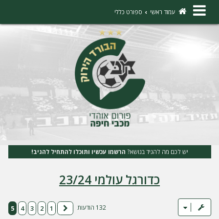
×
עמוד ראשי
ספורט כללי
ה
ת
ח
ב
ר
ו
ת
יש לכם מה להגיד בנושא?
הרשמו עכשיו ותוכלו להתחיל להגיב!
ה
כדורגל עולמי 23/24
ר
ש
מ
132 הודעות
5
4
3
2
1
הקודם