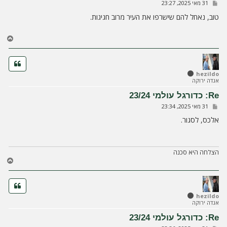
ש
31 מאי 2025, 23:27
ה
ל
י
טוב, נאחל להם שישרפו את העיר מרוב חגיגות.
ח
ה
ח
ז
ר
ה
ל
hezildo
אגדה ירוקה
מ
ע
Re: כדורגל עולמי 23/24
ל
ש
31 מאי 2025, 23:34
ה
ל
י
אלכס, לסגור.
ח
ה
הצלחה היא סכנה
ח
ז
ר
ה
ל
hezildo
אגדה ירוקה
מ
ע
Re: כדורגל עולמי 23/24
ל