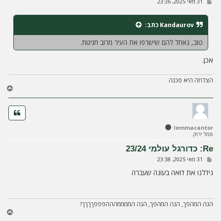
ש
31 מאי 2025, 23:36
ה
ל
י
ח
Kandaurov
כתב:
ה
טוב, נאחל להם שישרפו את העיר מרוב חגיגות.
אכן.
הצלחה היא סכנה
ח
ז
ר
ה
ל
lemmacantor
מ
סמל ירוק
ע
ל
Re: כדורגל עולמי 23/24
ה
ש
31 מאי 2025, 23:38
ל
י
גידלנו את דואה בעונה שעברה
ח
ה
הנה המהפך, הנה המהפך, הנה הממממהההפפפךךךך!
ח
ז