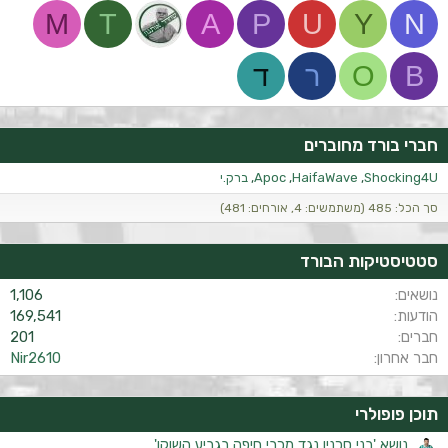
M
T
A
P
U
Y
N
B
O
ר
ד
חברי בורד מחוברים
Shocking4U
HaifaWave
Apoc
ברק.י
סך הכל: 485 (משתמשים: 4, אורחים: 481)
סטטיסטיקות הבורד
נושאים
1,106
הודעות
169,541
חברים
201
חבר אחרון
Nir2610
תוכן פופולרי
נושא 'בני סכנין נגד מכבי חיפה בגביע השוקו'