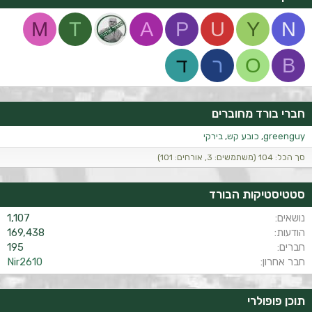
M
T
A
P
U
Y
N
B
O
ר
ד
חברי בורד מחוברים
greenguy
כובע קש
בירקי
סך הכל: 104 (משתמשים: 3, אורחים: 101)
סטטיסטיקות הבורד
נושאים
1,107
הודעות
169,438
חברים
195
חבר אחרון
Nir2610
תוכן פופולרי