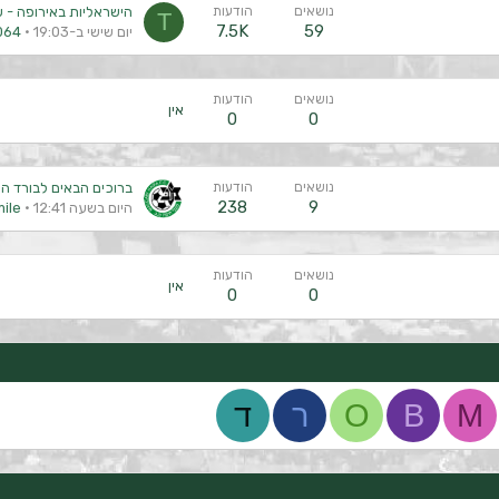
נושאים
הודעות
הישראליות באירופה - עונת 
T
7.5K
59
יום שישי ב-19:03
064
נושאים
הודעות
אין
0
0
נושאים
הודעות
ברוכים הבאים לבורד ה
238
9
היום בשעה 12:41
ile
נושאים
הודעות
אין
0
0
M
B
O
ר
ד