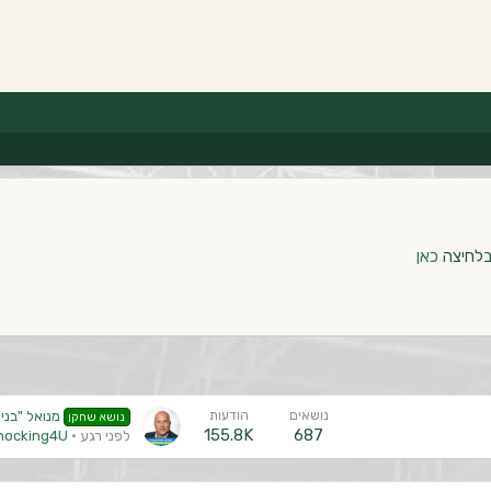
בלחיצה
כאן
נושאים
הודעות
מנואל "בני"
נושא שחקן
155.8K
687
לפני רגע
hocking4U