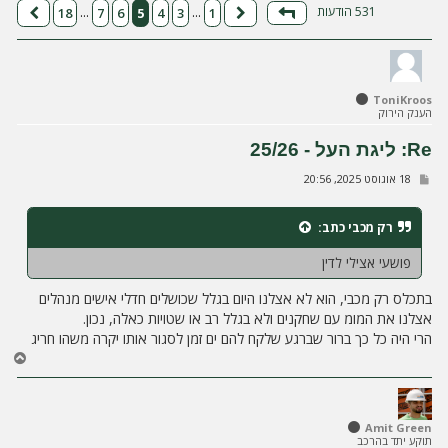
ה
531 הודעות
18
7
6
5
4
3
1
…
…
דף
5
מתוך
18
הקודם
הבא
ToniKroos
הענק הירוק
Re: ליגת העל - 25/26
ש
18 אוגוסט 2025, 20:56
ל
י
ח
רק מכבי
כתב:
ה
פושעי אצילי לדין
בתכלס רק מכבי, הוא לא אצלנו היום בגלל שכושלים חדלי אישים מנהלים
אצלנו את המומ עם שחקנים ולא בגלל רב או שטויות כאלה, נכון.
הרי היה כל כך ברור שברגע שלקח להם ים זמן לסגור אותו יקרה משהו חריג
ח
ז
ר
ה
ל
Amit Green
תוקע יתד בהרכב
מ