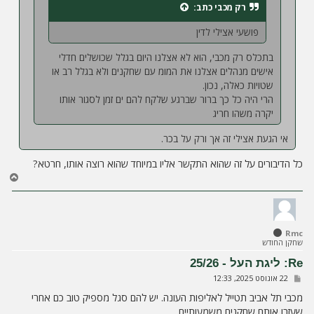
רק מכבי
כתב:
פושעי אצילי לדין
בתכלס רק מכבי, הוא לא אצלנו היום בגלל שכושלים חדלי
אישים מנהלים אצלנו את המומ עם שחקנים ולא בגלל רב או
שטויות כאלה, נכון.
הרי היה כל כך ברור שברגע שלקח להם ים זמן לסגור אותו
יקרה משהו חריג
אי הגעת אצילי זה אך ורק על בכר.
כל הדיבורים על זה שהוא התקשר אליו במיוחד שהוא רוצה אותו, חרטא?
ח
ז
ר
ה
ל
Rmc
מ
שחקן החודש
ע
ל
Re: ליגת העל - 25/26
ה
ש
22 אוגוסט 2025, 12:33
ל
י
מכבי תל אביב תטייל לאליפות העונה. יש להם סגל מספיק טוב כם אחרי
ח
שעזבו אותם שחקנים משמעותיים
ה