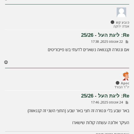
ז
ר
ה
ל
כובע קש
מ
אגדה ירוקה
ע
ל
Re: ליגת העל - 25/26
ה
ש
22 אוגוסט 2025, 17:38
ל
י
אם ונטורה וקנגוואה נשארים לדעתי בש פייבוריטים
ח
ה
ח
ז
ר
ה
ל
Apoc
יו״ר הבורד
מ
ע
Re: ליגת העל - 25/26
ל
ש
24 אוגוסט 2025, 17:46
ה
ל
י
באר שבע בלי ונטורה זה חצי באר שבע (החצי השני זה קנגאווה)
ח
ה
העיקר אלונה עשתה קולות שישארו