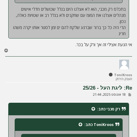
בתכלס רק מכבי, הוא לא אצלנו היום בגלל שכושלים חדלי אישים
מנהלים אצלנו את המומ עם שחקנים ולא בגלל רב או שטויות כאלה,
נכון.
הרי היה כל כך ברור שברגע שלקח להם ים זמן לסגור אותו יקרה משהו
חריג
אי הגעת אצילי זה אך ורק על בכר.
ח
ז
ר
ה
ל
ToniKroos
מ
הענק הירוק
ע
ל
Re: ליגת העל - 25/26
ה
ש
18 אוגוסט 2025, 21:44
ל
י
ח
רק מכבי
כתב:
ה
ToniKroos
כתב: