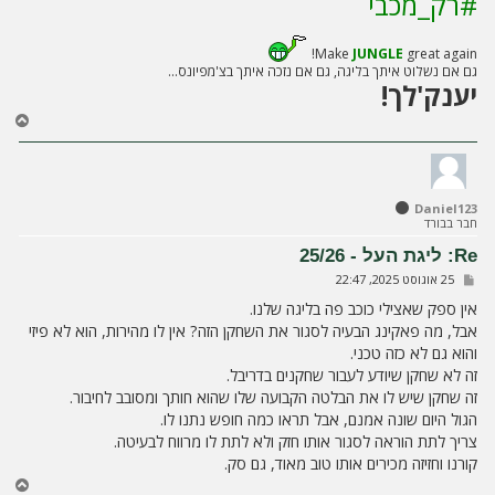
#רק_מכבי
Make
JUNGLE
great again!
גם אם נשלוט איתך בליגה, גם אם נזכה איתך בצ'מפיונס...
יענק'לך!
ח
ז
ר
ה
ל
Daniel123
מ
חבר בבורד
ע
ל
Re: ליגת העל - 25/26
ה
ש
25 אוגוסט 2025, 22:47
ל
י
אין ספק שאצילי כוכב פה בליגה שלנו.
ח
אבל, מה פאקינג הבעיה לסגור את השחקן הזה? אין לו מהירות, הוא לא פיזי
ה
והוא גם לא כזה טכני.
זה לא שחקן שיודע לעבור שחקנים בדריבל.
זה שחקן שיש לו את הבלטה הקבועה שלו שהוא חותך ומסובב לחיבור.
הגול היום שונה אמנם, אבל תראו כמה חופש נתנו לו.
צריך לתת הוראה לסגור אותו חזק ולא לתת לו מרווח לבעיטה.
קורנו וחזיזה מכירים אותו טוב מאוד, גם סק.
ח