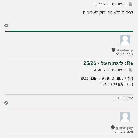
ה
ש
29 אוגוסט 2025, 16:27
ל
י
לפחות ת"א זוינו חזק באירופית
ח
ה
ח
ז
ר
ה
ל
itaybenji
מ
שחקן העונה
ע
ל
Re: ליגת העל - 25/26
ה
ש
30 אוגוסט 2025, 20:46
ל
י
איך קנגווה פותח עוד עונה בבש
ח
הגול השני שלו אדיר
ה
יעקב נחנקנו
ח
ז
ר
ה
ל
greenguy
מ
מכונת תארים
ע