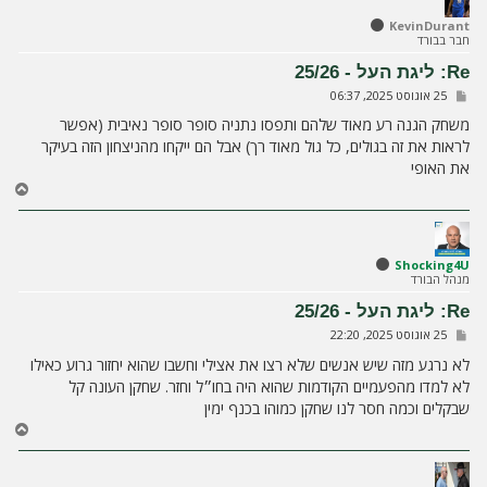
ה
ל
KevinDurant
חבר בבורד
מ
ע
Re: ליגת העל - 25/26
ל
ש
25 אוגוסט 2025, 06:37
ה
ל
י
משחק הגנה רע מאוד שלהם ותפסו נתניה סופר סופר נאיבית (אפשר
ח
לראות את זה בגולים, כל גול מאוד רך) אבל הם ייקחו מהניצחון הזה בעיקר
ה
את האופי
ח
ז
ר
ה
ל
Shocking4U
מנהל הבורד
מ
ע
Re: ליגת העל - 25/26
ל
ש
25 אוגוסט 2025, 22:20
ה
ל
י
לא נרגע מזה שיש אנשים שלא רצו את אצילי וחשבו שהוא יחזור גרוע כאילו
ח
לא למדו מהפעמיים הקודמות שהוא היה בחו״ל וחזר. שחקן העונה קל
ה
שבקלים וכמה חסר לנו שחקן כמוהו בכנף ימין
ח
ז
ר
ה