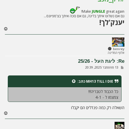
Make
JUNGLE
great again!
גם אם נשלוט איתך בליגה, גם אם נזכה איתך בצ'מפיונס...
יענק'לך!
ח
ז
ר
ה
ל
benrey
אלוף המדינה
מ
ע
Re: ליגת העל - 25/26
ל
ש
13 ספטמבר 2025, 20:39
ה
ל
י
ח
MH13 TILL I DIE
כתב:
ה
כל הכבוד לטבריה!!!
צמצמו ל - 4-1
השאלה רק כמה פנדלים הם יקבלו
ח
ז
ר
ה