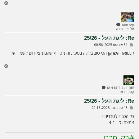
ח
ז
ר
ה
ל
benrey
אלוף המדינה
מ
ע
Re: ליגת העל - 25/26
ל
ש
31 אוגוסט 2025, 00:56
ה
ל
י
קנגוואה השחקן הכי טוב בליגה בפער, זה מטורף שהם מצליחים לשמור עליו
ח
ה
ח
ז
ר
ה
ל
MH13 TILL I DIE
קפטן ירוק
מ
ע
Re: ליגת העל - 25/26
ל
ש
13 ספטמבר 2025, 20:15
ה
ל
י
כל הכבוד לטבריה!!!
ח
צמצמו ל - 4-1
ה
#רק_מכבי