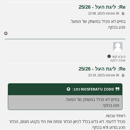
ע
ל
Re: ליגת העל - 25/26
ה
ש
30 אוגוסט 2025, 22:08
ל
י
בחיים לא פנדל במשחק של הפועל.
ח
פגע בכתף.
ה
ח
ז
ר
ה
ל
כובע קש
מ
אגדה ירוקה
ע
ל
Re: ליגת העל - 25/26
ה
ש
30 אוגוסט 2025, 23:53
ל
י
ח
NOSFERATU ZODD
כתב:
ה
בחיים לא פנדל במשחק של הפועל.
פגע בכתף.
ראיתי עכשיו.
פנדל לדעתי. לא גלש בכלל לכיוון הכדור ומתח את היד בקטע מוגזם, הכדור
פגע בזרוע ולא בכתף.