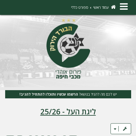
×
עמוד ראשי
ספורט כללי
ה
ת
ח
ב
ר
ו
ת
יש לכם מה להגיד בנושא?
הרשמו עכשיו ותוכלו להתחיל להגיב!
ה
ליגת העל - 25/26
ר
ש
מ