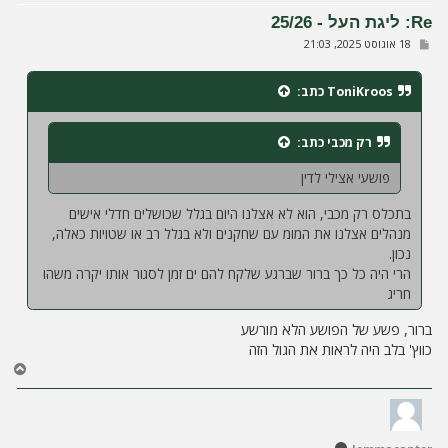
ע
Re: ליגת העל - 25/26
ל
ש
18 אוגוסט 2025, 21:03
ה
ל
י
ח
ToniKroos
כתב:
ה
רק מכבי
כתב:
פושעי אצילי לדין
בתכלס רק מכבי, הוא לא אצלנו היום בגלל שכושלים חדלי אישים
מנהלים אצלנו את המומ עם שחקנים ולא בגלל רב או שטויות כאלה,
נכון.
הרי היה כל כך ברור שברגע שלקח להם ים זמן לסגור אותו יקרה משהו
חריג
ברור, פשע של הפושע הלא מורשע
כווץ' בלב היה לראות את הגול הזה
ח
ז
ר
ה
ל