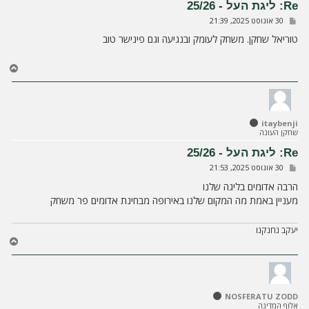
ל
Re: ליגת העל - 25/26
ה
ש
30 אוגוסט 2025, 21:39
ל
י
טוריאל שחקן. משחק לעומק ובנגיעה וגם פינישר טוב
ח
ה
ח
ז
ר
ה
ל
itaybenji
מ
שחקן העונה
ע
ל
Re: ליגת העל - 25/26
ה
ש
30 אוגוסט 2025, 21:53
ל
י
הרבה אדומים בליגה שלנו
ח
מעניין באמת מה המקום שלנו באירופה מבחינת אדומים פר משחק
ה
יעקב נחנקנו
ח
ז
ר
ה
ל
NOSFERATU ZODD
מ
אלוף המדינה