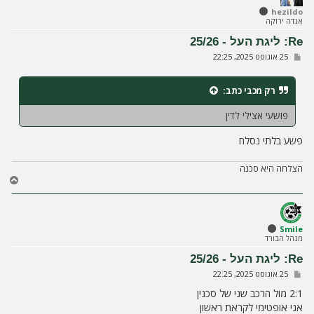
ל
hezildo
אגדה ירוקה
מ
ע
Re: ליגת העל - 25/26
ל
ש
25 אוגוסט 2025, 22:25
ה
ל
י
ח
רק מכבי
כתב:
ה
פושעי אצילי לדין
פשע בלתי נסלח
הצלחה היא סכנה
ח
ז
ר
ה
ל
Smile
מנהל הבורד
מ
ע
Re: ליגת העל - 25/26
ל
ש
25 אוגוסט 2025, 22:25
ה
ל
י
2:1 מול הרכב שני של סכנין
ח
אני אופטימי לקראת ראשון
ה