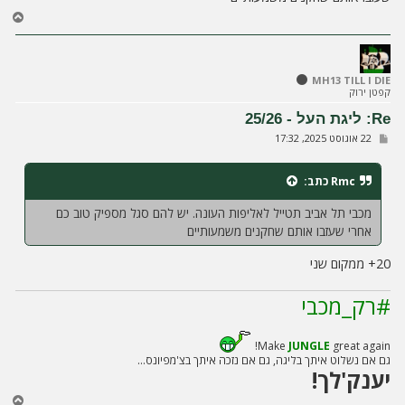
ח
ז
ר
ה
ל
MH13 TILL I DIE
קפטן ירוק
מ
ע
Re: ליגת העל - 25/26
ל
ש
22 אוגוסט 2025, 17:32
ה
ל
י
ח
Rmc
כתב:
ה
מכבי תל אביב תטייל לאליפות העונה. יש להם סגל מספיק טוב כם
אחרי שעזבו אותם שחקנים משמעותיים
20+ ממקום שני
#רק_מכבי
Make
JUNGLE
great again!
גם אם נשלוט איתך בליגה, גם אם נזכה איתך בצ'מפיונס...
יענק'לך!
ח