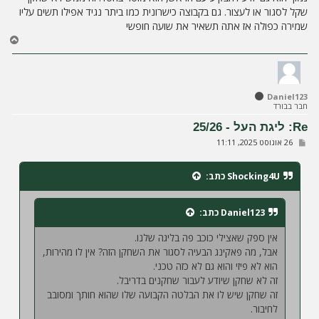
שקל לסגור או לעצור. גם בקבוצה כישרונית כמו ביתר נגיד אפילו תשים עליו
שמירה כפולה אז אתה תשאיר את שועה חופשי
ח
ז
ר
ה
ל
Daniel123
מ
חבר בבורד
ע
ל
Re: ליגת העל - 25/26
ה
ש
26 אוגוסט 2025, 11:11
ל
י
ח
Shocking4U
כתב:
ה
Daniel123
כתב:
אין ספק שאצילי כוכב פה בליגה שלנו.
אבל, מה פאקינג הבעיה לסגור את השחקן הזה? אין לו מהירות,
הוא לא פיזי והוא גם לא כזה טכני.
זה לא שחקן שיודע לעבור שחקנים בדריבל.
זה שחקן שיש לו את הבלטה הקבועה שלו שהוא חותך ומסובב
לחיבור.