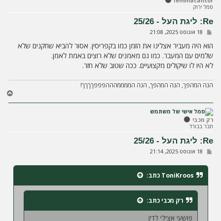
lemmacantor
מ
סמל ירוק
ע
ל
Re: ליגת העל - 25/26
ה
ש
18 אוגוסט 2025, 21:08
ל
י
הוא היה מעביר אצלינו את הזמן כמו בקפריסין. אסור להביא שחקנים שלא
ח
שלמים עם המעבר. כמו גם מאמנים שלא רוצים באמת לאמן.
ה
לא היו לו שיקולים מקצועיים. ככה שטוב שלא חזר.
הנה המהפך, הנה המהפך, הנה הממממהההפפפךךךך!
ח
ז
ר
ה
רק מכבי
חבר בבורד
ל
מ
Re: ליגת העל - 25/26
ע
ש
18 אוגוסט 2025, 21:14
ל
ל
ה
י
ח
ToniKroos
כתב:
ה
רק מכבי
כתב:
פושעי אצילי לדין