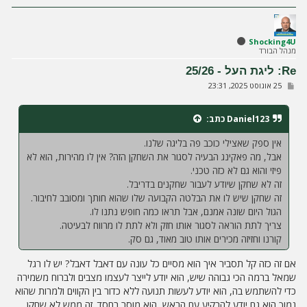
ז
ר
ה
ל
Shocking4U
מנהל הבורד
מ
ע
Re: ליגת העל - 25/26
ל
ש
25 אוגוסט 2025, 23:31
ה
ל
י
ח
Daniel123
כתב:
ה
אין ספק שאצילי כוכב פה בליגה שלנו.
אבל, מה פאקינג הבעיה לסגור את השחקן הזה? אין לו מהירות, הוא לא
פיזי והוא גם לא כזה טכני.
זה לא שחקן שיודע לעבור שחקנים בדריבל.
זה שחקן שיש לו את הבלטה הקבועה שלו שהוא חותך ומסובב לחיבור.
הגול היום שונה אמנם, אבל תראו כמה חופש נתנו לו.
צריך לתת הוראה לסגור אותו חזק ולא לתת לו מרווח לבעיטה.
קורנו וחזיזה מכירים אותו טוב מאוד, גם סק.
אם זה כזה קל תסביר איך הוא מסיים כל עונה עם דאבל דאבל? יש לו רגל
שמאל ברמה הכי גבוהה שיש, הוא יודע לייצר לעצמו מצבים ולברוח משמירה
כדי להשתמש בה, הוא יודע לעשות תנועה ללא כדור בין הקווים ולמרות שהוא
נמוך הוא גם יודע להבקיע עם הראש, הוא מוסר בחסד. זה ממש לא שחקן