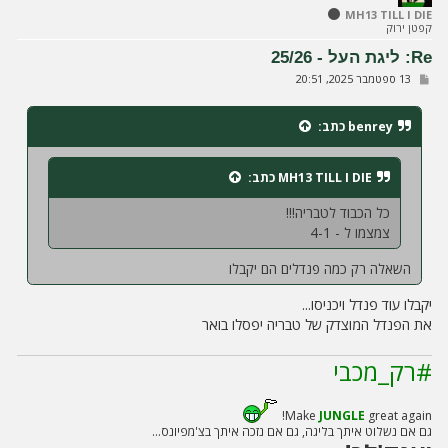
ל
MH13 TILL I DIE
קפטן ירוק
מ
ע
Re: ליגת העל - 25/26
ל
ש
13 ספטמבר 2025, 20:51
ה
ל
י
ח
benrey
כתב:
ה
MH13 TILL I DIE
כתב:
כל הכבוד לטבריה!!!
צמצמו ל - 4-1
השאלה רק כמה פנדלים הם יקבלו
יקבלו עוד פנדל ויכניסו...
את הפנדל המוצדק של טבריה יפסלו בואר
#רק_מכבי
Make
JUNGLE
great again!
גם אם נשלוט איתך בליגה, גם אם נזכה איתך בצ'מפיונס...