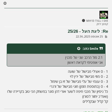
ח
ז
ר
ה
ל
MH13 TILL I DIE
קפטן ירוק
מ
ע
Re: ליגת העל - 25/26
ל
ש
25 אוגוסט 2025, 22:36
ה
ל
י
ח
Smile
כתב:
ה
2:1 מול הרכב שני של סכנין
אני אופטימי לקראת ראשון
1 - 0 אצילי מבישול של שועה
2 - 0 מוזי מבישול של ירין לוי
3 - 0 עצמי של עלי מבישול של זיו בן שימול
4 - 0 (בתוספת הזמן) חוגי מבישול של זרגרי
כל ניסיון של מכבי חיפה לשער אורי דהן סוגר במשחק הכי טוב בקריירה שלו
(ואח"כ יחזור לסורו)
קל קליל שבקלילים