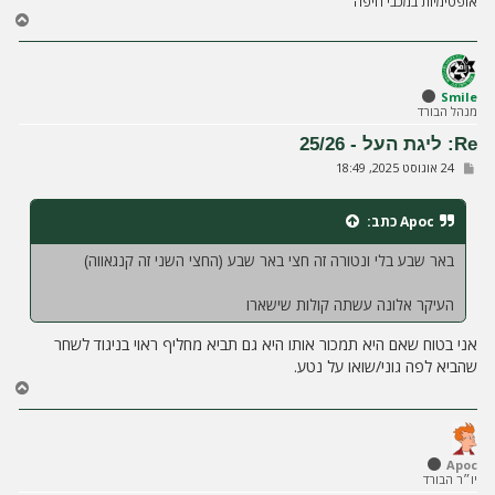
אופטימיות במכבי חיפה
ח
ז
ר
ה
ל
Smile
מנהל הבורד
מ
ע
Re: ליגת העל - 25/26
ל
ש
24 אוגוסט 2025, 18:49
ה
ל
י
ח
Apoc
כתב:
ה
באר שבע בלי ונטורה זה חצי באר שבע (החצי השני זה קנגאווה)
העיקר אלונה עשתה קולות שישארו
אני בטוח שאם היא תמכור אותו היא גם תביא מחליף ראוי בניגוד לשחר
שהביא לפה גוני/שואו על נטע.
ח
ז
ר
ה
ל
Apoc
יו״ר הבורד
מ