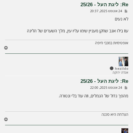
ע
Re: ליגת העל - 25/26
ל
ש
24 אוגוסט 2025, 20:37
ה
ל
י
לא נעים
ח
ה
עוז בילו אגב שחקן מעניין שימו עליו עין, מלך השערים של הליגה
אופטימיות במכבי חיפה
ח
ז
ר
ה
ל
hezildo
אגדה ירוקה
מ
ע
Re: ליגת העל - 25/26
ל
ש
24 אוגוסט 2025, 22:00
ה
ל
י
מהפך גדול של הגמלים, וזה עוד בלי ונטורה.
ח
ה
הצלחה היא סכנה
ח
ז
ר